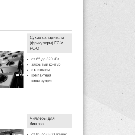
Сухие охладители
(фрикулеры) FC-V
FC-O
от 65 до 320 кВт
закрытый контур
с гликолем
компактная
конструкция
Чиллеры для
биогаза
от 85 до 6800 м3/час