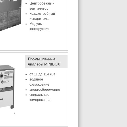
Центробежный
вентилятор
Кожухотрубный
испаритель
Модульная
конструкция
Промышленные
чиллеры MINIBOX
от 11 до 114 кВт
водяное
охлаждение
энергосбережение
спиральные
компрессора