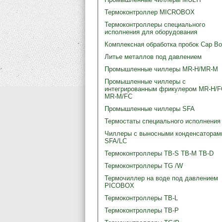
Термоконтроллер MICROBOX
Термоконтроллеры специального
исполнения для оборудования
Комплексная обработка пробок Cap B
Литье металлов под давлением
Промышленные чиллеры MR-H/MR-M
Промышленные чиллеры с
интегрированным фрикулером MR-H/F
MR-M/FC
Промышленные чиллеры SFA
Термостаты специального исполнения
Чиллеры с выносными конденсаторам
SFA/LC
Термоконтроллеры TB-S TB-M TB-D
Термоконтроллеры TG /W
Термочиллер на воде под давлением
PICOBOX
Термоконтроллеры TB-L
Термоконтроллеры TB-P