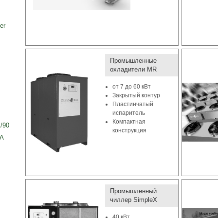
er
Промышленные
охладители MR
от 7 до 60 кВт
Закрытый контур
Пластинчатый
испаритель
Компактная
/90
конструкция
0A
Промышленный
чиллер SimpleX
40 кВт