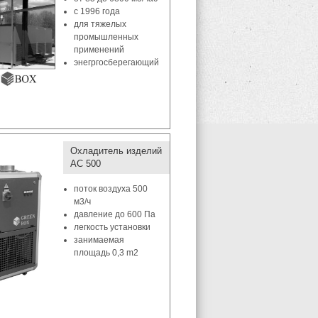
с 1996 года
для тяжелых
промышленных
применений
энегргосберегающий
Охладитель изделий
AC 500
поток воздуха 500
м3/ч
давление до 600 Па
легкость установки
занимаемая
площадь 0,3 m2