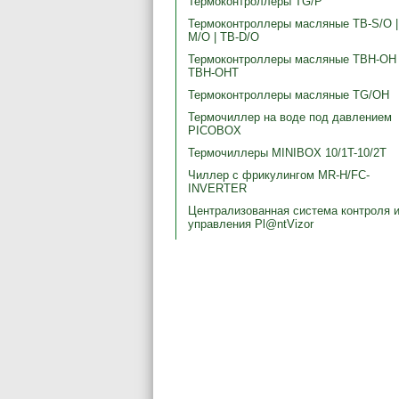
Термоконтроллеры TG/P
Термоконтроллеры масляные ТВ-S/O |
М/О | ТВ-D/O
Термоконтроллеры масляные TBH-OH 
TBH-OHT
Термоконтроллеры масляные TG/OH
Термочиллер на воде под давлением
PICOBOX
Термочиллеры MINIBOX 10/1T-10/2T
Чиллер с фрикулингом MR-H/FC-
INVERTER
Централизованная система контроля 
управления Pl@ntVizor