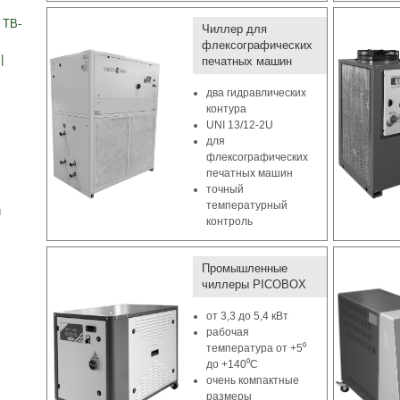
 ТВ-
Чиллер для
флексографических
|
печатных машин
два гидравлических
контура
UNI 13/12-2U
для
флексографических
печатных машин
точный
температурный
и
контроль
Промышленные
чиллеры PICOBOX
от 3,3 до 5,4 кВт
рабочая
температура от +5⁰
до +140⁰С
очень компактные
размеры