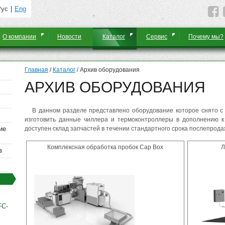
Рус
Eng
О компании
Новости
Каталог
Сервис
Почему мы?
Главная
/
Каталог
/
Архив оборудования
АРХИВ ОБОРУДОВАНИЯ
В данном разделе представлено оборудование которое снято с 
изготовить данные чиллера и термоконтроллеры в дополнению к
ие
доступен склад запчастей в течении стандартного срока послепрод
Комплексная обработка пробок Cap Box
Л
в
FC-