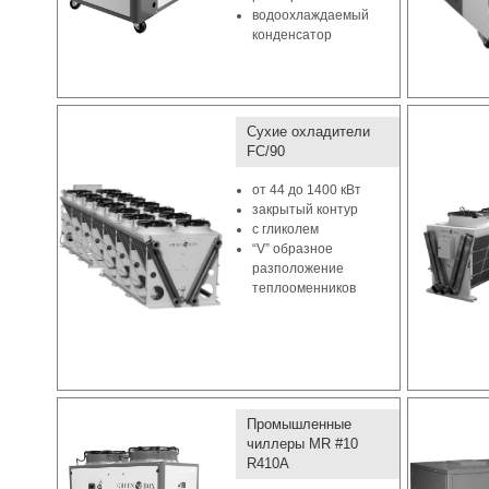
водоохлаждаемый
конденсатор
Сухие охладители
FC/90
от 44 до 1400 кВт
закрытый контур
с гликолем
“V” образное
разположение
теплооменников
Промышленные
чиллеры MR #10
R410A