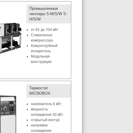
Промышленные
чиллеры S-M/S/W S-
H/S/W
от 81 до 704 кВт
Спиральные
компрессора
Кожухотрубный
испаритель
Модульная
конструкция
Термостат
MICROBOX
нагреватель 6 кВт
мощность
охлаждения 30 кВт
открытый контур
непрямое
охлаждение