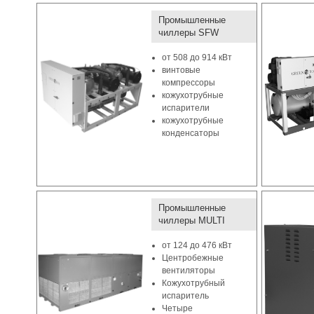
Промышленные
чиллеры SFW
от 508 до 914 кВт
винтовые
компрессоры
кожухотрубные
испарители
кожухотрубные
конденсаторы
Промышленные
чиллеры MULTI
от 124 до 476 кВт
Центробежные
вентиляторы
Кожухотрубный
испаритель
Четыре