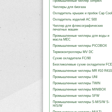
Промышленный чиллер SimpleX
Чиллеры для биогаза
Охладитель крышек и пробок Cap Cool
Охладитель изделий AC 500
Чиллер для флексографических
печатных машин
Промышленные чиллеры для воды и
масла MEC
Промышленные чиллеры PICOBOX
Термоконтроллеры MV DC
Сухие охладители FC/90
Безгликолевые сухие охладители FCE
Промышленные чиллеры MR #10 R41
Промышленные чиллеры UNI
Промышленные чиллеры TWIN
Промышленные чиллеры MINIBOX
Промышленные чиллеры SFW
Промышленные чиллеры S-M/S/W S-
H/S/W
Промышленные чиллеры MULTI