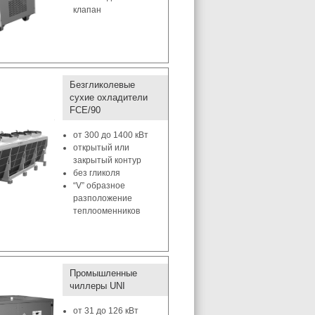
клапан
Безгликолевые
сухие охладители
FCE/90
от 300 до 1400 кВт
открытый или
закрытый контур
без гликоля
“V” образное
разположение
теплооменников
Промышленные
чиллеры UNI
от 31 до 126 кВт