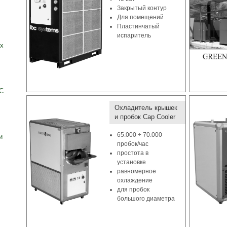
Закрытый контур
Для помещений
Пластинчатый
испаритель
ox
C
Охладитель крышек
и пробок Cap Cooler
65.000 ÷ 70.000
и
пробок/час
простота в
установке
равномерное
охлаждение
для пробок
большого диаметра