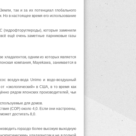
Земли, так и за их потенциал глобального
. Но в настоящее время его использование
FC (гидрофторуглероды), которые заменили
и всё ещё очень заметные парниковые газы
ве хладагентов, одним из которых является
японская компания, Mayekawa, занимается в
асос воздух-вода Unimo и водо-воздушный
от «экологический» в США, в то время как
бщённо рядом японских производителей, чьи
используемые для домов.
вия (СОР) около 4,0. Если они настроены,
может достигать 8,0.
роизводить гораздо более высокую выходную
нскритическим» хладагентом и не в полной