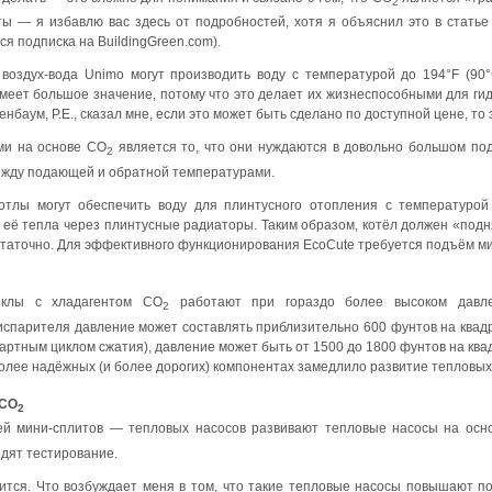
2
ты — я избавлю вас здесь от подробностей, хотя я объяснил это в стать
ся подписка на BuildingGreen.com).
воздух-вода Unimo могут производить воду с температурой до 194°F (90
еет большое значение, потому что это делает их жизнеспособными для гидр
енбаум, P.E., сказал мне, если это может быть сделано по доступной цене, то
ми на основе CO
является то, что они нуждаются в довольно большом по
2
ежду подающей и обратной температурами.
тлы могут обеспечить воду для плинтусного отопления с температурой 1
 её тепла через плинтусные радиаторы. Таким образом, котёл должен «подня
таточно. Для эффективного функционирования EcoCute требуется подъём ми
иклы с хладагентом CO
работают при гораздо более высоком давле
2
спарителя давление может составлять приблизительно 600 фунтов на квадр
артным циклом сжатия), давление может быть от 1500 до 1800 фунтов на кв
более надёжных (и более дорогих) компонентах замедлило развитие тепловых
 CO
2
лей мини-сплитов — тепловых насосов развивают тепловые насосы на осн
дят тестирование.
чится. Что возбуждает меня в том, что такие тепловые насосы повышают 