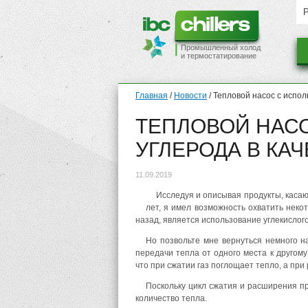
Промышленный холод
и термостатирование
Главная
/
Новости
/
Тепловой насос с испол
ТЕПЛОВОЙ НАС
УГЛЕРОДА В КА
11.09.2019
Исследуя и описывая продукты, касаю
лет, я имел возможность охватить неко
назад, является использование углекислого
Но позвольте мне вернуться немного на
передачи тепла от одного места к другом
что при сжатии газ поглощает тепло, а при
Поскольку цикл сжатия и расширения п
количество тепла.