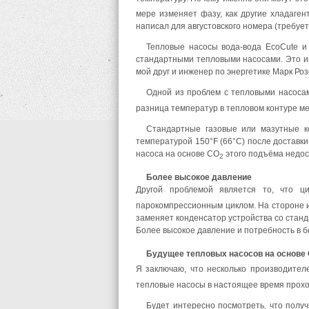
мере изменяет фазу, как другие хладаген
написал для августовского номера (требует
Тепловые насосы вода-вода EcoCute и 
стандартными тепловыми насосами. Это им
мой друг и инженер по энергетике Марк Роз
Одной из проблем с тепловыми насоса
разница температур в тепловом контуре м
Стандартные газовые или мазутные ко
температурой 150°F (66°С) после доставки
насоса на основе CO
этого подъёма недос
2
Более высокое давление
Другой проблемой является то, что ц
парокомпрессионным циклом. На стороне и
заменяет конденсатор устройства со станд
Более высокое давление и потребность в 
Будущее тепловых насосов на основе
Я заключаю, что несколько производите
тепловые насосы в настоящее время прохо
Будет интересно посмотреть, что полу