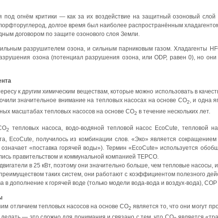
 под огнём критики — как за их воздействие на защитный озоновый слой 
хлорфторуглерод, долгое время был наиболее распространённым хладагентом
дным договором по защите озонового слоя Земли.
и сильным разрушителем озона, и сильным парниковым газом. Хладагенты H
азрушения озона (потенциал разрушения озона, или ODP, равен 0), но он
ента
ресу к другим химическим веществам, которые можно использовать в качест
точили значительное внимание на тепловых насосах на основе CO
, и одна 
2
ых масштабах тепловых насосов на основе CO
в течение нескольких лет.
2
CO
тепловых насоса, водо-водяной тепловой насос EcoCute, тепловой н
2
кта, EcoCute, получилось из комбинации слов. «Эко» является сокращением 
то означает «поставка горячей воды»). Термин «EcoCute» используется обо
лись правительством и коммунальной компанией TEPCO.
вигатели в 25 кВт, поэтому они значительно больше, чем тепловые насосы, 
реимуществом таких систем, они работают с коэффициентом полезного дейст
в дополнение к горячей воде (только модели вода-вода и воздух-вода), СОР 
ы
шим отличием тепловых насосов на основе CO
является то, что они могут п
2
 делать — это сложно для понимания и связано с тем, что CO
является «тра