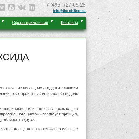
+7 (495) 727-05-28
info@ibc-chillers.ru
Сферы применения
Контакты
КСИДА
ews в течение последних двадцати с лишним
гий, о которой я ​​писал несколько недель
х, кондиционерах и тепловых насосах, для
мпрессионного цикла» использует принцип,
ного места в другое.
т быть поглощено и высвобождено большое