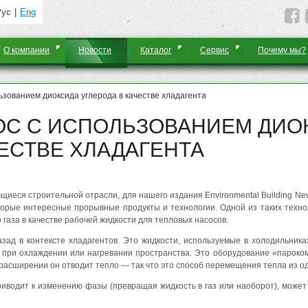
Рус
Eng
О компании
Новости
Каталог
Сервис
Почему мы?
ьзованием диоксида углерода в качестве хладагента
ОС С ИСПОЛЬЗОВАНИЕМ ДИО
ЧЕСТВЕ ХЛАДАГЕНТА
щиеся строительной отрасли, для нашего издания Environmental Building N
торые интересные прорывные продукты и технологии. Одной из таких техноло
 газа в качестве рабочей жидкости для тепловых насосов.
зад в контексте хладагентов. Это жидкости, используемые в холодильника
у при охлаждении или нагревании пространства. Это оборудование «пароко
 расширении он отводит тепло — так что это способ перемещения тепла из од
риводит к изменению фазы (превращая жидкость в газ или наоборот), може