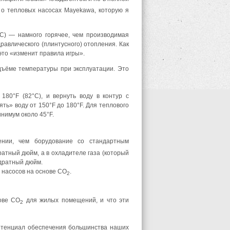
е о тепловых насосах Mayekawa, которую я
°C) — намного горячее, чем производимая
авлического (плинтусного) отопления. Как
 это «изменит правила игры».
дъёме температуры при эксплуатации. Это
80°F (82°С), и вернуть воду в контур с
ть» воду от 150°F до 180°F. Для теплового
нимум около 45°F.
нии, чем борудование со стандартным
атный дюйм, а в охладителе газа (который
адратный дюйм.
 насосов на основе CO
.
2
ове CO
для жилых помещений, и что эти
2
потенциал обеспечения большинства наших