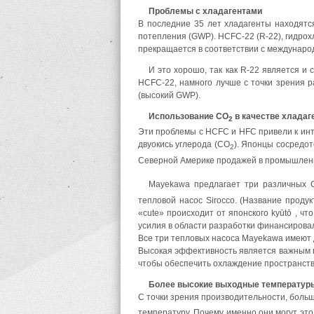
Проблемы с хладагентами
В последние 35 лет хладагенты находятся
потепления (GWP). HCFC-22 (R-22), гидро
прекращается в соответствии с междунаро
И это хорошо, так как R-22 является 
HCFC-22, намного лучше с точки зрения р
(высокий GWP).
Использование CO
в качестве хладаг
2
Эти проблемы с HCFC и HFC привели к инте
двуокись углерода (CO
). Японцы сосредо
2
Северной Америке продажей в промышленн
Mayekawa предлагает три различных 
тепловой насос Sirocco. (Название проду
«cute» происходит от японского kyūtō , ч
усилия в области разработки финансирова
Все три тепловых насоса Mayekawa имеют д
Высокая эффективность является важным п
чтобы обеспечить охлаждение пространства 
Более высокие выходные температур
С точки зрения производительности, боль
температуру. Почему именно они могут это