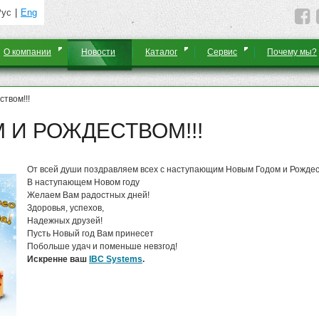
Рус
Eng
О компании
Новости
Каталог
Сервис
Почему мы?
твом!!!
 И РОЖДЕСТВОМ!!!
От всей души поздравляем всех с наступающим Новым Годом и Рождест
В наступающем Новом году
Желаем Вам радостных дней!
Здоровья, успехов,
Надежных друзей!
Пусть Новый год Вам принесет
Побольше удач и поменьше невзгод!
Искренне ваш
IBC Systems
.