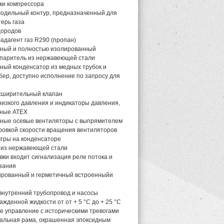
ки компрессора
одильный контур, предназначенный для
ерь газа
дородов
адагент газ R290 (пропан)
ный и полностью изолированный
паритель из нержавеющей стали
ый конденсатор из медных трубок и
ер, доступно исполнение по запросу для
сширительный клапан
низкого давления и индикаторы давления,
ные ATEX
ные осевые вентиляторы с выпрямителем
ировкой скорости вращения вентиляторов
тры на конденсаторе
 из нержавеющей стали
вки входит сигнализация реле потока и
зания
ированный и герметичный встроенныйи
нутренний трубопровод и насосы
жденной жидкости от от + 5 °C до + 25 °C
 управление с историческими тревогами
альная рама, окрашенная эпоксидным