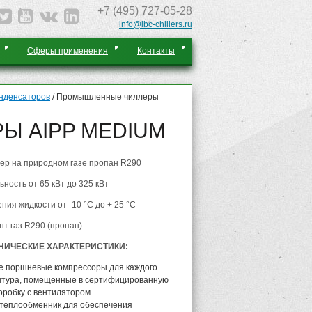
+7 (495) 727-05-28
info@ibc-chillers.ru
Сферы применения
Контакты
нденсаторов
/
Промышленные чиллеры
 AIPP MEDIUM
р на природном газе пропан R290
ность от 65 кВт до 325 кВт
ения жидкости
от -10
°C до + 25 °C
нт газ R290 (пропан)
НИЧЕСКИЕ ХАРАКТЕРИСТИКИ:
е поршневые компрессоры для каждого
нтура, помещенные в сертифицированную
оробку с вентилятором
теплообменник для обеспечения