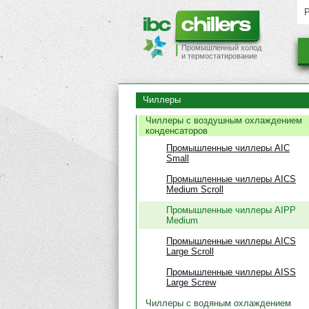
Промышленный холод
и термостатирование
Чиллеры
Чиллеры с воздушным охлаждением
конденсаторов
Промышленные чиллеры AIC
Small
Промышленные чиллеры AICS
Medium Scroll
Промышленные чиллеры AIPP
Medium
Промышленные чиллеры AICS
Large Scroll
Промышленные чиллеры AISS
Large Screw
Чиллеры с водяным охлаждением