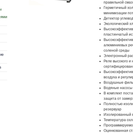
правильной смаз
Герметичный хол
и
минимизации пот
лями
Детектор углево
Экологический хл
Высокоэффектив
пластинчатый ис
Высокоэффективн
алюминиевых реб
соленой среды
ие
Электронный ра
Реле высокого и 
сертифицирован
в
Высокоэффектив
воздуха и регул
Воздушные филь
Водяные насосы
В комплект поста
защита от замер
Полностью изол
резервуар
Изолированный в
Температура охла
Программируемое
Оцинкованная ст