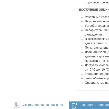
порошком при вы
ДОСТУПНЫЕ ОПЦИИ
Резервный насос
Внутренний авто
Устройство для 
Испаритель Shell
охлаждения
Высокоэффективн
двигателями B
Пульт дистанцио
Двойная изоляци
давления для т
жидкости от -5 °C
Доступен компле
от -5 °C до -10 °C
Кондиционер дл
Теплообменник р
Специальные на
Скачать подробное описание
Запросить предло