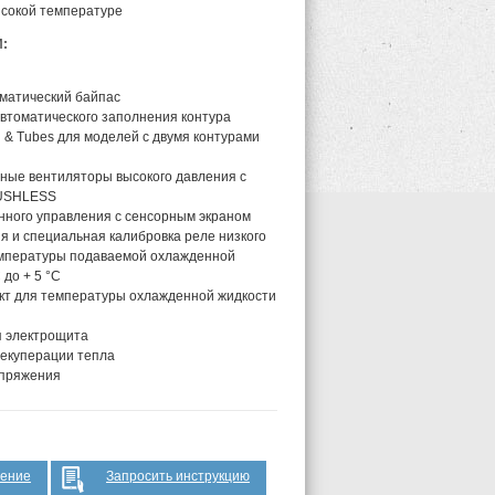
сокой температуре
:
матический байпас
автоматического заполнения контура
 & Tubes для моделей с двумя контурами
ые вентиляторы высокого давления с
RUSHLESS
нного управления с сенсорным экраном
я и специальная калибровка реле низкого
емпературы подаваемой охлажденной
 до + 5 °C
кт для температуры охлажденной жидкости
я электрощита
екуперации тепла
пряжения
жение
Запросить инструкцию