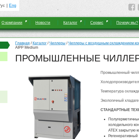
Рус
Eng
О компании
Новости
Каталог
Сервис
Почему мы?
Главная
/
Каталог
/
Чиллеры
/
Чиллеры с воздушным охлаждением ко
AIPP Medium
ПРОМЫШЛЕННЫЕ ЧИЛЛЕРЫ
Промышленный чилле
Холодопроизводитель
Температура охлажд
Экологичный хладаге
СТАНДАРТНЫЕ ТЕХ
Полугерметичны
холодильного ко
ATEX закрытую к
Регенеративный 