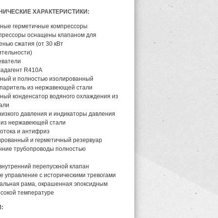
НИЧЕСКИЕ ХАРАКТЕРИСТИКИ:
ные герметичные компрессоры
прессоры оснащены клапаном для
енью сжатия (от 30 кВт
тельности)
еватели
ладагент R410A
ный и полностью изолированный
паритель из нержавеющей стали
ый конденсатор водяного охлаждения из
али
 низкого давления и индикаторы давления
 из нержавеющей стали
отока и антифриз
рованный и герметичный резервуар
нние трубопроводы полностью
внутренний перепускной клапан
 управление с историческими тревогами
альная рама, окрашенная эпоксидным
сокой температуре
: