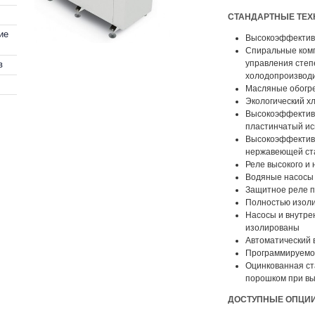
СТАНДАРТНЫЕ ТЕХ
ие
Высокоэффектив
Спиральные ком
управления степ
в
холодопроизводи
Масляные обогр
Экологический х
Высокоэффектив
пластинчатый ис
Высокоэффективн
нержавеющей ст
Реле высокого и
Водяные насосы
Защитное реле п
Полностью изоли
Насосы и внутре
изолированы
Автоматический 
Программируемое
Оцинкованная ст
порошком при вы
ДОСТУПНЫЕ ОПЦИИ