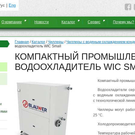
Рус
Eng
О компании
Новости
Каталог
Сервис
Почему мы?
Главная
/
Каталог
/
Чиллеры
/
Чиллеры с водяным охлаждением конд
водоохладитель WIC Small
КОМПАКТНЫЙ ПРОМЫШЛ
ВОДООХЛАДИТЕЛЬ WIC S
Компактный промышл
Водоохладители се
с водяным охлаждени
с технологической лини
и
Чиллеры могут работ
лями
25 °C.
Холодопроизводитель
Температура рабочей 