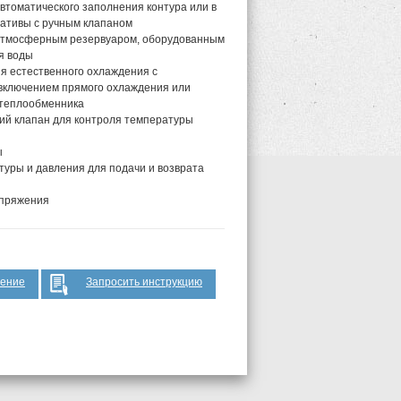
автоматического заполнения контура или в
нативы с ручным клапаном
 атмосферным резервуаром, оборудованным
я воды
я естественного охлаждения с
включением прямого охлаждения или
 теплообменника
ий клапан для контроля температуры
ы
туры и давления для подачи и возврата
пряжения
жение
Запросить инструкцию