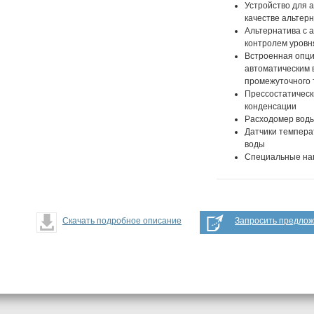
Устройство для 
качестве альтер
Альтернатива с
контролем уровн
Встроенная опци
автоматическим 
промежуточного
Прессостатическ
конденсации
Расходомер вод
Датчики темпера
воды
Специальные на
Скачать подробное описание
Запросить предло