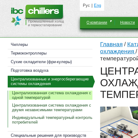
Рус
Eng
Промышленный холод
О компании
Новости
и термостатирование
Главная
/
Кат
Чиллеры
охлаждения
Термоконтроллеры
температуро
Cухие охладители (фри-кулеры)
ЦЕНТР
Подготовка воздуха
Централизованные и энергосберегающие
ОХЛАЖ
системы охлаждения
ТЕМПЕ
Централизованная система охлаждения с
одной температурой
Централизованная система охлаждения с
двумя независимыми температурами
Индивидуальный температурный контроль
потребителей
Специальные решения для производств