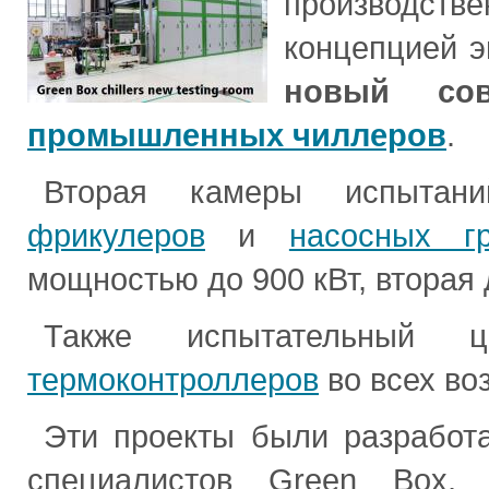
производст
концепцией 
новый со
промышленных чиллеров
.
Вторая камеры испытани
фрикулеров
и
насосных г
мощностью до 900 кВт, вторая д
Также испытательный 
термоконтроллеров
во всех во
Эти проекты были разработ
специалистов Green Box, 