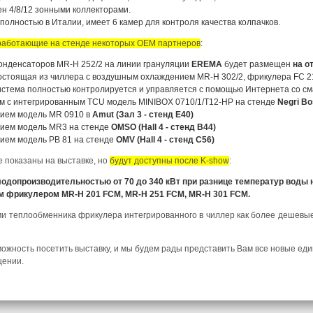
н 4/8/12 зонными коллекторами.
 полностью в Италии, имеет 6 камер для контроля качества колпачков.
работающие на стенде некоторых OEM партнеров
:
онденсаторов MR-H 252/2 на линии грануляции
EREMA
будет размещен
на о
стоящая из чиллера с воздушным охлаждением MR-H 302/2, фрикулера FC 21/
система полностью контролируется и управляется с помощью Интернета со с
м с интегрированным TCU модель MINIBOX 0710/1/T12-HP на стенде
Negri Bo
нием модель MR 0910 в
Amut (Зал 3 - стенд E40)
нием модель MR3 на стенде
OMSO (Hall 4 - стенд B44)
ием модель PB 81 на стенде
OMV (Hall 4 - стенд C56)
е показаны на выставке, но
будут доступны после K-show
:
лодопроизводительностью от 70 до 340 кВт при разнице температур воды
 фрикулером MR-H 201 FCM, MR-H 251 FCM, MR-H 301 FCM.
и теплообменника фрикулера интегрированного в чиллер как более дешевые
можность посетить выставку, и мы будем рады представить Вам все новые ед
щении.