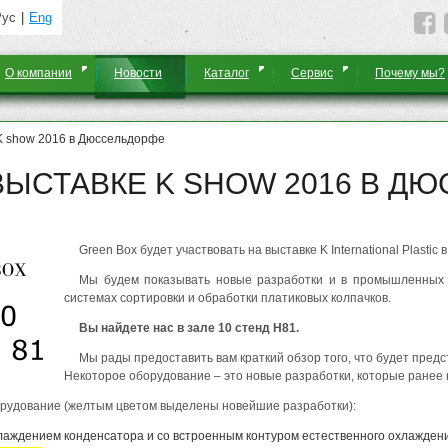
Рус
Eng
О компании
Новости
Каталог
Сервис
Почему мы?
 K show 2016 в Дюссельдорфе
ВЫСТАВКЕ K SHOW 2016 В Д
Green Box будет участвовать на выставке K International Plastic
Мы будем показывать новые разработки и в промышленных х
системах сортировки и обработки платиковых колпачков.
Вы найдете нас в зале 10 стенд H81.
Мы рады предоставить вам краткий обзор того, что будет предс
Некоторое оборудование – это новые разработки, которые ранее 
рудование (желтым цветом выделены новейшие разработки):
аждением конденсатора и со встроенным контуром естественного охлаждения