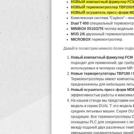
НОВЫЙ компактный фрикулер FCM
НОВЫЙ термоконтроллер TBP200/
НОВЫЙ осушитель пресс-форм MD
Комплексная система "Capbox" – кон
Dual T 400
специальный термоконтр
MINIBOX 0510/2/T6
чиллер водяным 
MVD 2/6
двузонный термоконтролле
MICROBOX
термоконтроллер.
Давайте посмотрим немного более подро
Новый компактный фрикулер FCM 
подходит для применений, где тре
используемых в чиллерах серии MR 05
Новые терморегуляторы TBP180 / 
Термоконтроллеры имеют компактные
предназначены для небольших лить
Новый осушитель пресс-форм MDE
эффективностью работы и максима
На нашем стенде мы представим н
модель в серию DUAL T: это модель
средних литьевых машин. Серия DUA
продукции. Все термоконтроллеры Du
оснащены PLC для соединения с лит
между подачей двух различных темпе
уменьшение соединительных линий) 