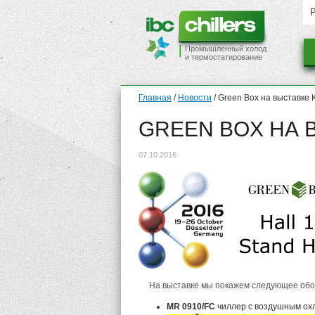
Промышленный холод
и термостатирование
Главная
/
Новости
/
Green Box на выставке
GREEN BOX НА 
07.10.2016
На выставке мы покажем следующее обо
MR 0910/FC
чиллер с воздушным охл