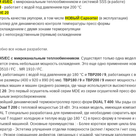
 45/EC
с микроканальным теплообменником и системой SSS (в работе)
9
- работает с водой под давлением при 200 °C
E 20
троль качества укупорки, в том числе
НОВЫЙ Capsorter
(в эксплуатации)
оллер для динамического контроля температуры пресс-формы
охлаждением с двумя зонами терморегуляции
р с непосредственным (прямым) охлаждением
бно все новые разработки.
45/EC с микроканальным теплообменником
. Существует только одна моде
буется очень небольшая мощность охлаждения. Это еще одно применение но
10 / FC .. MR 1910 / FC.
9
, работающих с водой под давлением до 180 °C и
TBP200 / 9
, работающих с 
 размеры (400 х 920 х 890 (H) мм).
TBP180 / 9
и
TBP200 / 9
имеют мощность н
евых машин и машин среднего размера, где чаще используются высокотехно
 20
. Это первый осушитель новой серии MDE из серии осушителей пресс-ф
льным энергосбережением.
овейший динамический термоконтроллер пресс-форм
DUAL T 400
. Мы рады с
Dual T 200
с тепловой мощностью 18 кВт. Эта новая модель, имеющая компак
L T специально разработана для применений, где необходимо сократить врем
al T подают холодную и теплую воду (до 180 ° С) в пресс-форму в течение и
ьевой машиной. Основные преимущества : - Более короткое время цикла бл
ратур - Эстетика улучшения отделки поверхности (аспект / яркости / нет с
- Резкое сокращение дефектов, связанных с усадкой, частичным заполнени