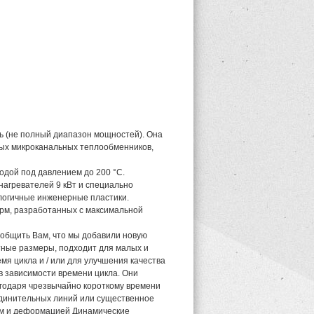
ль (не полный диапазон мощностей). Она
вых микроканальных теплообменников,
водой под давлением до 200 °C.
агревателей 9 кВт и специально
логичные инженерные пластики.
орм, разработанных с максимальной
ообщить Вам, что мы добавили новую
тные размеры, подходит для малых и
я цикла и / или для улучшения качества
 в зависимости времени цикла. Они
агодаря чрезвычайно короткому времени
оединительных линий или существенное
ем и деформацией Динамические