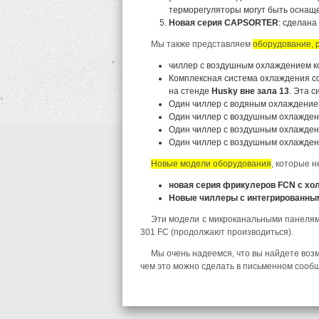
терморегуляторы могут быть оснаще
Новая серия CAPSORTER
: сделана
Мы также представляем
оборудование, 
чиллер с воздушным охлаждением к
Комплексная система охлаждения со
на стенде
Husky вне зала 13
. Эта 
Один чиллер с водяным охлаждение
Один чиллер с воздушным охлажде
Один чиллер с воздушным охлажде
Один чиллер с воздушным охлажден
Новые модели оборудования
, которые н
новая серия фрикулеров FCN с хо
Новые чиллеры с интегрированным
Эти модели с микроканальными панелям
301 FC (продолжают производиться).
Мы очень надеемся, что вы найдете воз
чем это можно сделать в письменном сооб