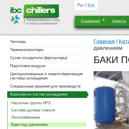
Рус
Eng
Промышленный холод
О компании
Новости
и термостатирование
Главная
/
Кат
Чиллеры
давлением
Термоконтроллеры
БАКИ 
Cухие охладители (фри-кулеры)
Подготовка воздуха
Централизованные и энергосберегающие
системы охлаждения
Специальные решения для производств
Компоненты систем охлаждения
Насосные группы HPS
Система долива гликоля
Теплообменники
Баки под давлением