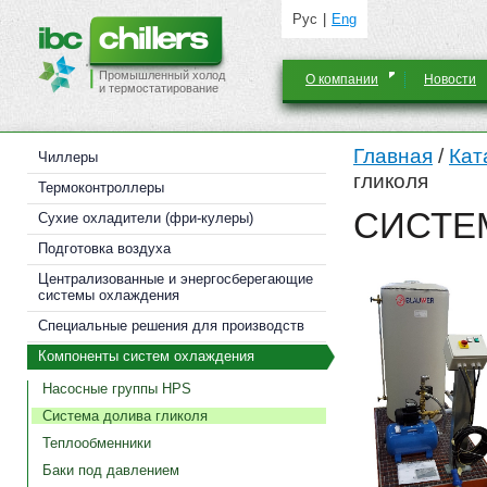
Рус
Eng
Промышленный холод
О компании
Новости
и термостатирование
Главная
/
Кат
Чиллеры
гликоля
Термоконтроллеры
СИСТЕ
Cухие охладители (фри-кулеры)
Подготовка воздуха
Централизованные и энергосберегающие
системы охлаждения
Специальные решения для производств
Компоненты систем охлаждения
Насосные группы HPS
Система долива гликоля
Теплообменники
Баки под давлением