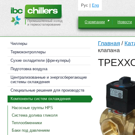
Рус
Eng
Промышленный холод
О компании
Новости
и термостатирование
Главная
/
Кат
Чиллеры
клапана
Термоконтроллеры
ТРЕХХ
Cухие охладители (фри-кулеры)
Подготовка воздуха
Централизованные и энергосберегающие
системы охлаждения
Специальные решения для производств
Компоненты систем охлаждения
Насосные группы HPS
Система долива гликоля
Теплообменники
Баки под давлением